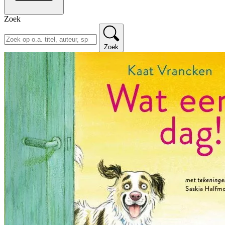
Zoek
Zoek