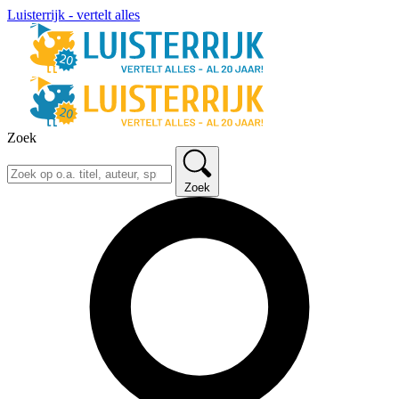
Luisterrijk - vertelt alles
Zoek
Zoek