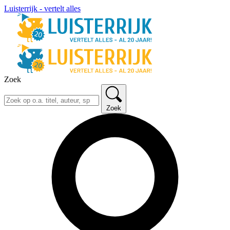
Luisterrijk - vertelt alles
Zoek
Zoek