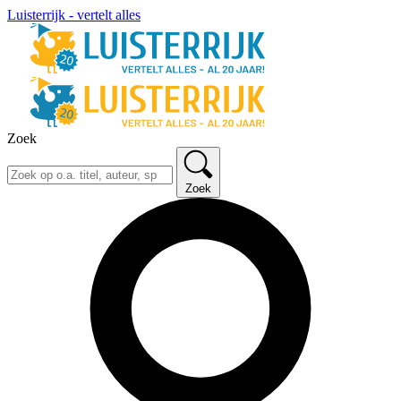
Luisterrijk - vertelt alles
Zoek
Zoek