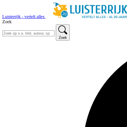
Luisterrijk - vertelt alles
Zoek
Zoek