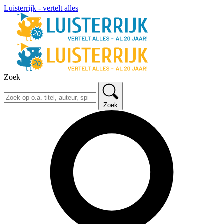
Luisterrijk - vertelt alles
Zoek
Zoek