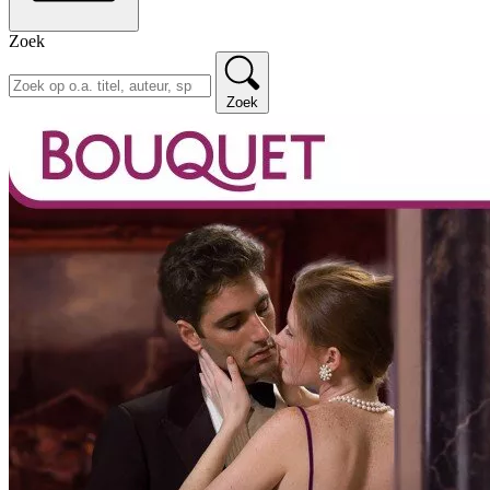
Zoek
Zoek