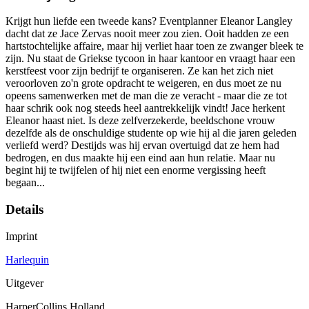
Krijgt hun liefde een tweede kans? Eventplanner Eleanor Langley
dacht dat ze Jace Zervas nooit meer zou zien. Ooit hadden ze een
hartstochtelijke affaire, maar hij verliet haar toen ze zwanger bleek te
zijn. Nu staat de Griekse tycoon in haar kantoor en vraagt haar een
kerstfeest voor zijn bedrijf te organiseren. Ze kan het zich niet
veroorloven zo'n grote opdracht te weigeren, en dus moet ze nu
opeens samenwerken met de man die ze veracht - maar die ze tot
haar schrik ook nog steeds heel aantrekkelijk vindt! Jace herkent
Eleanor haast niet. Is deze zelfverzekerde, beeldschone vrouw
dezelfde als de onschuldige studente op wie hij al die jaren geleden
verliefd werd? Destijds was hij ervan overtuigd dat ze hem had
bedrogen, en dus maakte hij een eind aan hun relatie. Maar nu
begint hij te twijfelen of hij niet een enorme vergissing heeft
begaan...
Details
Imprint
Harlequin
Uitgever
HarperCollins Holland