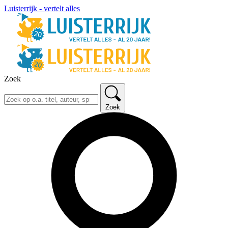
Luisterrijk - vertelt alles
Zoek
Zoek