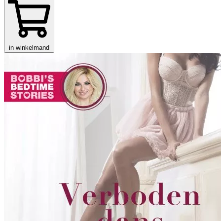
in winkelmand