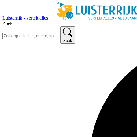
Luisterrijk - vertelt alles
Zoek
Zoek