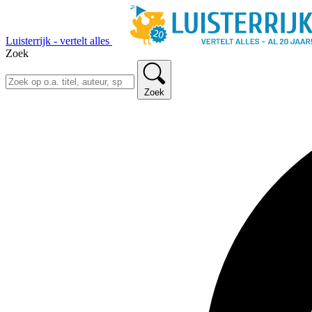
Luisterrijk - vertelt alles
Zoek
Zoek