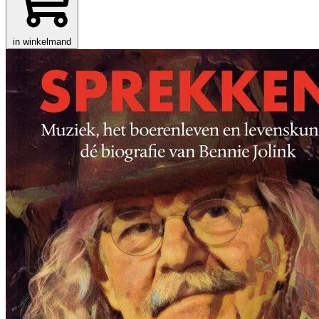
in winkelmand