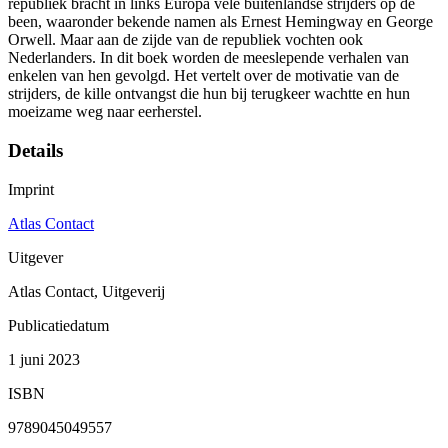
republiek bracht in links Europa vele buitenlandse strijders op de
been, waaronder bekende namen als Ernest Hemingway en George
Orwell. Maar aan de zijde van de republiek vochten ook
Nederlanders. In dit boek worden de meeslepende verhalen van
enkelen van hen gevolgd. Het vertelt over de motivatie van de
strijders, de kille ontvangst die hun bij terugkeer wachtte en hun
moeizame weg naar eerherstel.
Details
Imprint
Atlas Contact
Uitgever
Atlas Contact, Uitgeverij
Publicatiedatum
1 juni 2023
ISBN
9789045049557