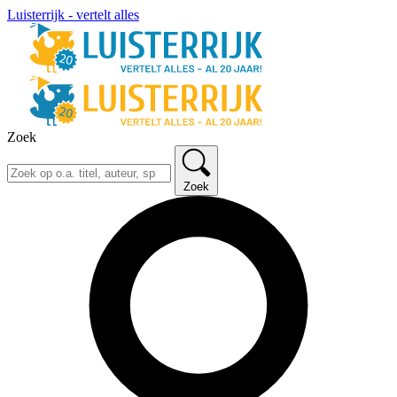
Luisterrijk - vertelt alles
Zoek
Zoek