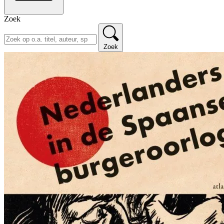
Zoek
Zoek