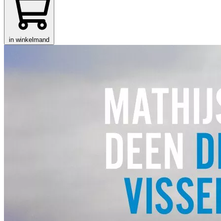
in winkelmand