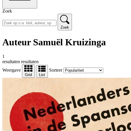
Zoek
Zoek
Auteur Samuël Kruizinga
1
resultaten
resultaten
Weergave
Sorteer
Grid
List