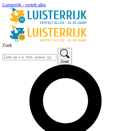
Luisterrijk - vertelt alles
Zoek
Zoek