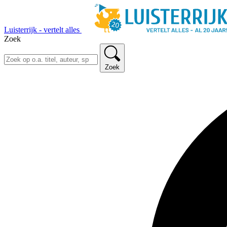
Luisterrijk - vertelt alles
Zoek
Zoek