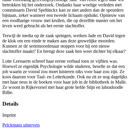
betrokken bij het onderzoek. Ondanks haar woelige verleden met
commissaris David Speltinckx kan ze niet anders dan de speurders
bijstaan, zeker wanneer een tweede lichaam opduikt. Opnieuw van
een roodharige vrouw met krullen, die op dezelfde manier om het
leven werd gebracht als het eerste slachtoffer.
Terwijl de media op de zaak springen, werken Jade en David tegen
de klok om een einde te maken aan deze gruwelijke moorden.
Kunnen ze de seriemoordenaar stoppen voor hij een nieuw
slachtoffer maakt? En brengt deze zaak hen weer dichter bij elkaar?
Lotte Leenaerts schreef haar eerste verhaal toen ze vijftien was.
Hoewel ze eigenlijk Psychologie wilde studeren, besefte ze dat een
job waarin ze vooral zou moet luisteren niks voor haar zou zijn. Ze
koos daarom voor Taal- en Letterkunde. Ook nu zit ze nog dagelijks
met haar neus in de boeken voor haar job in de bibliotheek in Malle.
Ze woont in Rijkevorsel met haar grote liefde Stijn en labradoodle
Billie.
Details
Imprint
Pelckmans uitgevers