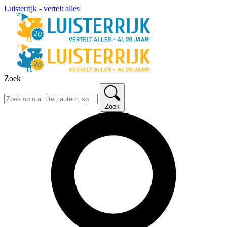
Luisterrijk - vertelt alles
Zoek
Zoek