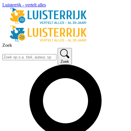
Luisterrijk - vertelt alles
Zoek
Zoek