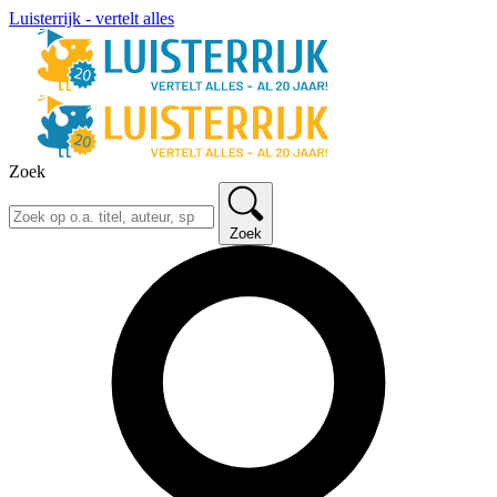
Luisterrijk - vertelt alles
Zoek
Zoek