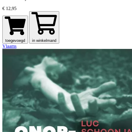
€ 12,95
toegevoegd
in winkelmand
Vlaams