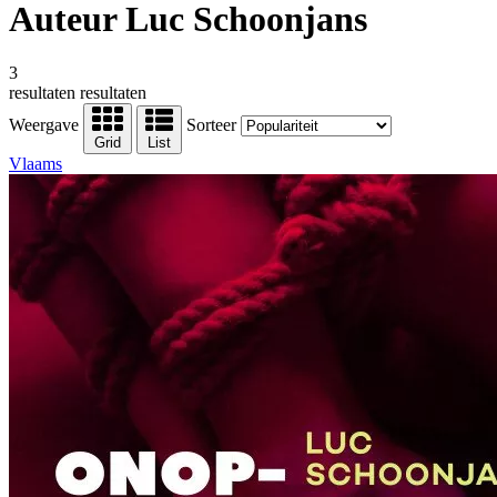
Auteur Luc Schoonjans
3
resultaten
resultaten
Weergave
Sorteer
Grid
List
Vlaams