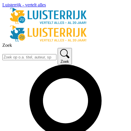
Luisterrijk - vertelt alles
Zoek
Zoek