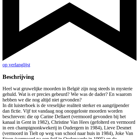
op verlanglijst
Beschrijving
Heel wat gruwelijke moorden in België zijn nog steeds in mysterie
gehuld. Wat is er precies gebeurd? Wie was de dader? En waarom
hebben we die nog altijd niet gevonden?
In dit luisterboek is de vreselijke realiteit sterker en aangrijpender
dan fictie. Vijf tot vandaag nog onopgeloste moorden worden
beschreven: die op Carine Dellaert (vermoord gevonden bij het
kanaal in Gent in 1982), Christine Van Hees (gefolterd en vermoord
in een champignonkwekerij in Oudergem in 1984), Lieve Desmet
(vermoord in Tielt op weg van school naar huis in 1984), Joke Van
Steen (vermoord na een fuif in Oudenaarde in 1995) en de