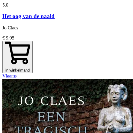
5.0
Het oog van de naald
Jo Claes
€ 9,95
in winkelmand
Vlaams