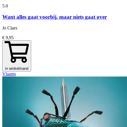
5.0
Want alles gaat voorbij, maar niets gaat over
Jo Claes
€ 9,95
in winkelmand
Vlaams