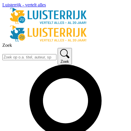
Luisterrijk - vertelt alles
Zoek
Zoek