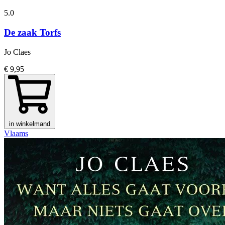
5.0
De zaak Torfs
Jo Claes
€ 9,95
in winkelmand
Vlaams