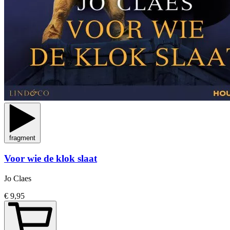
fragment
Voor wie de klok slaat
Jo Claes
€ 9,95