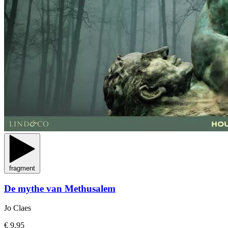
fragment
De mythe van Methusalem
Jo Claes
€ 9,95