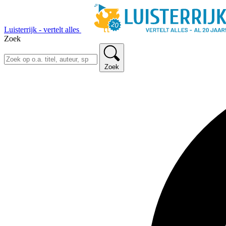
Luisterrijk - vertelt alles
Zoek
Zoek