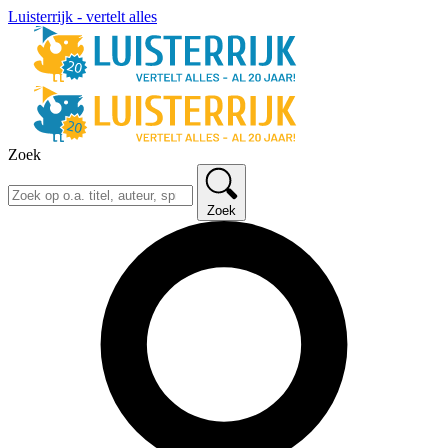
Luisterrijk - vertelt alles
Zoek
Zoek