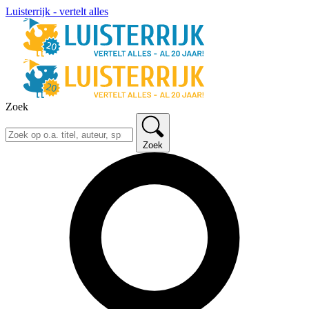
Luisterrijk - vertelt alles
Zoek
Zoek