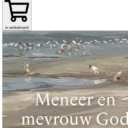
in winkelmand