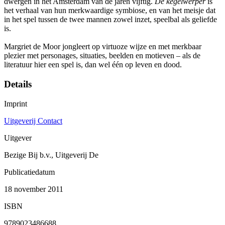
dwergen in het Amsterdam van de jaren vijftig.
De kegelwerper
is
het verhaal van hun merkwaardige symbiose, en van het meisje dat
in het spel tussen de twee mannen zowel inzet, speelbal als geliefde
is.
Margriet de Moor jongleert op virtuoze wijze en met merkbaar
plezier met personages, situaties, beelden en motieven – als de
literatuur hier een spel is, dan wel één op leven en dood.
Details
Imprint
Uitgeverij Contact
Uitgever
Bezige Bij b.v., Uitgeverij De
Publicatiedatum
18 november 2011
ISBN
9789023486688