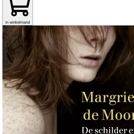
in winkelmand