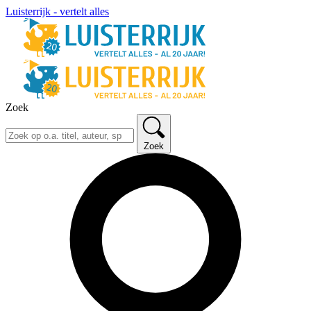
Luisterrijk - vertelt alles
Zoek
Zoek