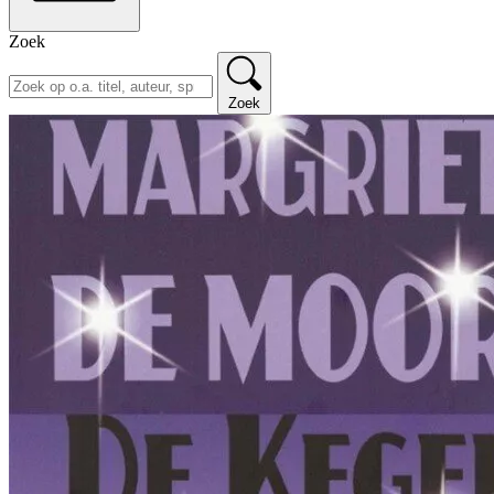
Zoek
Zoek