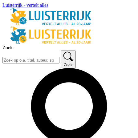
Luisterrijk - vertelt alles
Zoek
Zoek