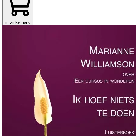
in winkelmand