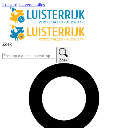
Luisterrijk - vertelt alles
Zoek
Zoek