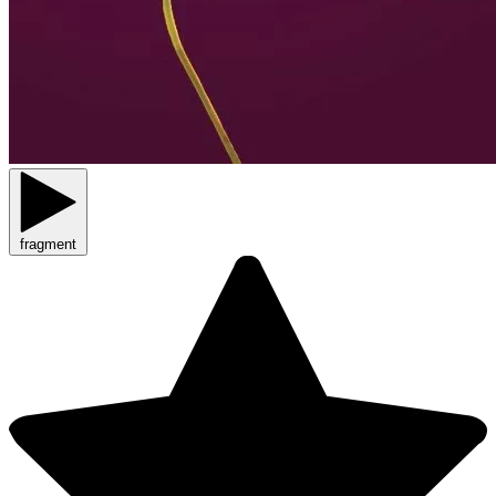
fragment