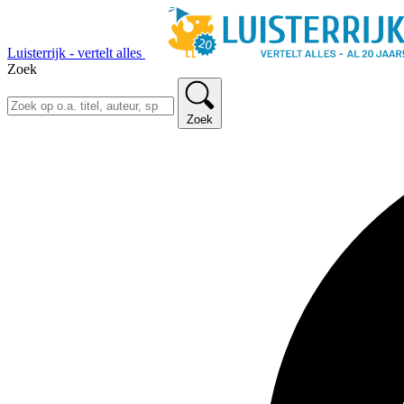
Luisterrijk - vertelt alles
Zoek
Zoek