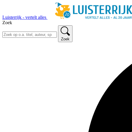
Luisterrijk - vertelt alles
Zoek
Zoek