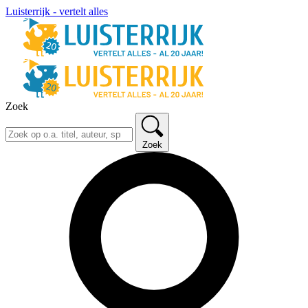
Luisterrijk - vertelt alles
Zoek
Zoek