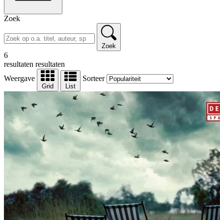
Zoek
Zoek
6
resultaten
resultaten
Weergave
Sorteer
Grid
List