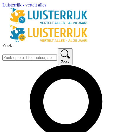
Luisterrijk - vertelt alles
Zoek
Zoek