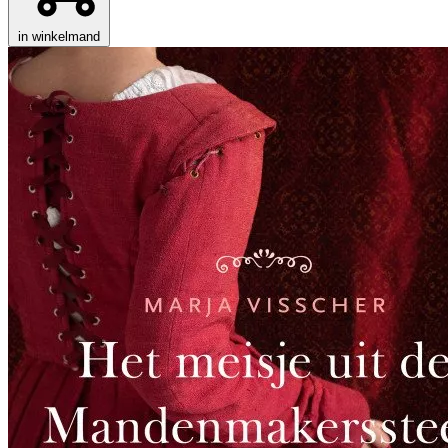
in winkelmand