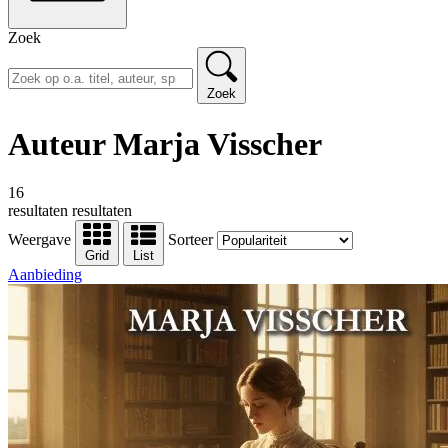
Zoek
Zoek
Auteur Marja Visscher
16
resultaten
resultaten
Weergave
Sorteer
Grid
List
Aanbieding