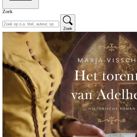
Zoek
Zoek