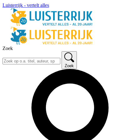
Luisterrijk - vertelt alles
Zoek
Zoek