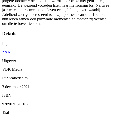
jongere dochter Adelheid. Het wordt Thorbecke niet gemakkelijk
gemaakt. De toeziend voogden laten haar niet zomaar los. Na twee
jaar wachten trouwen zij en leven een gelukkig leven waarbij
Adelheid zeer geïnteresseerd is in zijn politieke carrière. Toch kent
hun leven samen ook pikzwarte momenten en moeten zij vechten
om die te boven te komen.
Details
Imprint
Z&K
Uitgever
VBK Media
Publicatiedatum
3 december 2021
ISBN
9789020543162
Taal