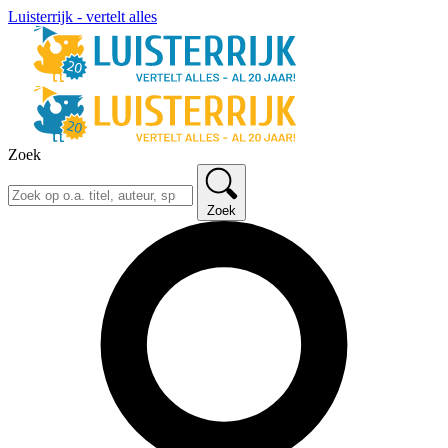
Luisterrijk - vertelt alles
Zoek
Zoek