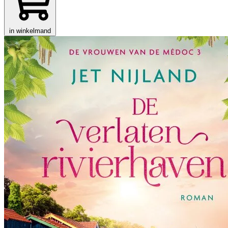
in winkelmand