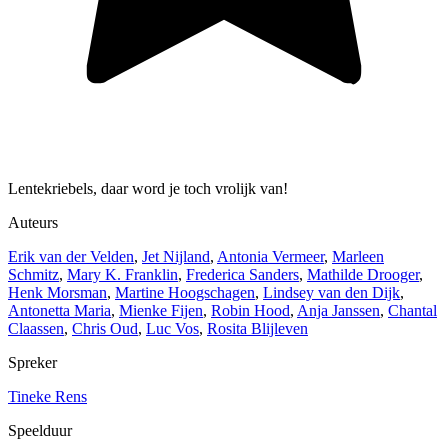
Lentekriebels, daar word je toch vrolijk van!
Auteurs
Erik van der Velden
,
Jet Nijland
,
Antonia Vermeer
,
Marleen
Schmitz
,
Mary K. Franklin
,
Frederica Sanders
,
Mathilde Drooger
,
Henk Morsman
,
Martine Hoogschagen
,
Lindsey van den Dijk
,
Antonetta Maria
,
Mienke Fijen
,
Robin Hood
,
Anja Janssen
,
Chantal
Claassen
,
Chris Oud
,
Luc Vos
,
Rosita Blijleven
Spreker
Tineke Rens
Speelduur