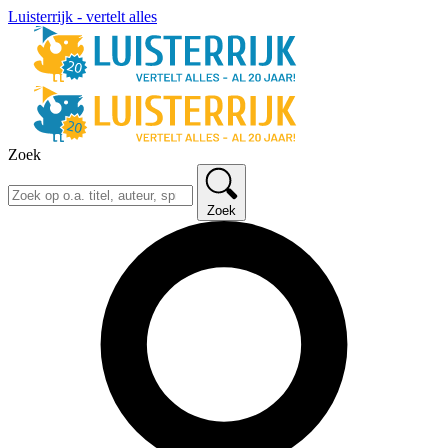
Luisterrijk - vertelt alles
Zoek
Zoek