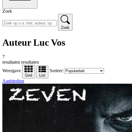
Zoek
Zoek
Auteur Luc Vos
7
resultaten
resultaten
Weergave
Sorteer
Grid
List
Aanbieding