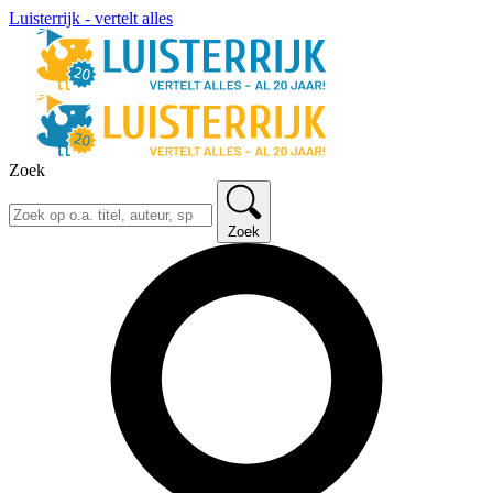
Luisterrijk - vertelt alles
Zoek
Zoek