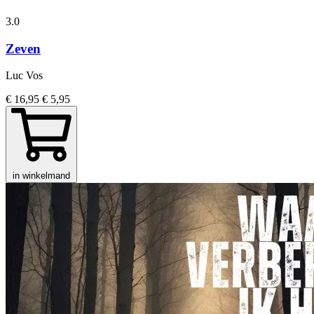
3.0
Zeven
Luc Vos
€ 16,95
€ 5,95
in winkelmand