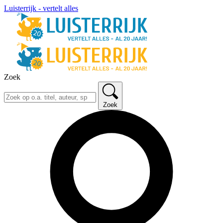
Luisterrijk - vertelt alles
Zoek
Zoek