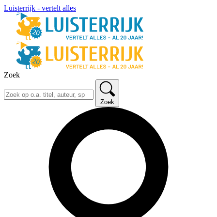
Luisterrijk - vertelt alles
Zoek
Zoek