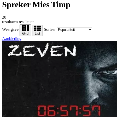
Spreker Mies Timp
28
resultaten
resultaten
Weergave
Sorteer
Grid
List
Aanbieding