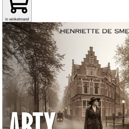
in winkelmand