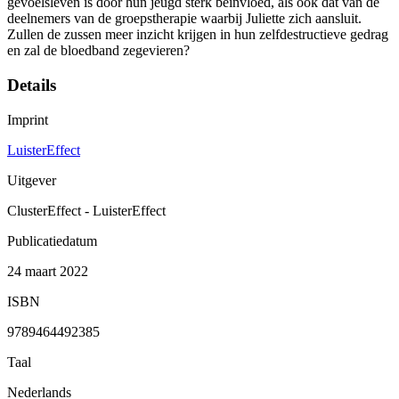
gevoelsleven is door hun jeugd sterk beïnvloed, als ook dat van de
deelnemers van de groepstherapie waarbij Juliette zich aansluit.
Zullen de zussen meer inzicht krijgen in hun zelfdestructieve gedrag
en zal de bloedband zegevieren?
Details
Imprint
LuisterEffect
Uitgever
ClusterEffect - LuisterEffect
Publicatiedatum
24 maart 2022
ISBN
9789464492385
Taal
Nederlands