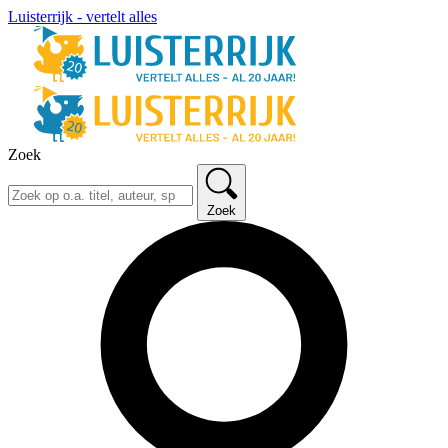
Luisterrijk - vertelt alles
Zoek
Zoek