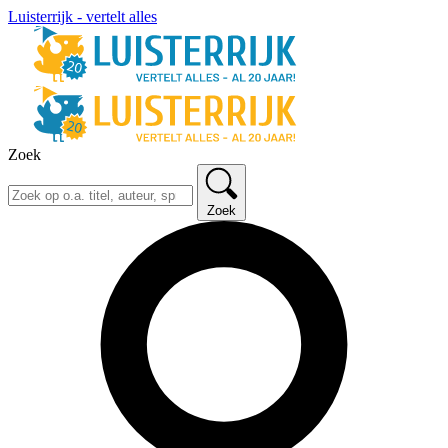
Luisterrijk - vertelt alles
Zoek
Zoek