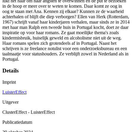
lukt het haar om haar angsten te overwinnen en de put te bezoeken
in de hoop er meer over te weten te komen. Daar komt ze oog in
oog te staan met Ana. Kennen zij elkaar? Kunnen ze de waarheid
achterhalen of blijft die diep verborgen? Ellen van Herk (Rotterdam,
1967) schrijft vanaf haar kinderjaren verhalen, maar sinds ze in 2014
met haar man Ralph een tweede huis in Portugal kocht, doet ze daar
inspiratie op voor haar romans. Ze gaat moeilijke thema's zoals
kindermisbruik, huiselijk geweld en alcoholisme niet uit de weg.
Haar romans spelen zich grotendeels af in Portugal. Naast het
schrijven is ze freelance notulist voor een onderzoeksbureau en een
taalmaatje voor statushouders. Ze verblijft zowel in Nederland als in
Portugal.
Details
Imprint
LuisterEffect
Uitgever
ClusterEffect - LuisterEffect
Publicatiedatum