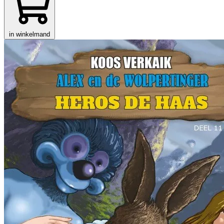
in winkelmand