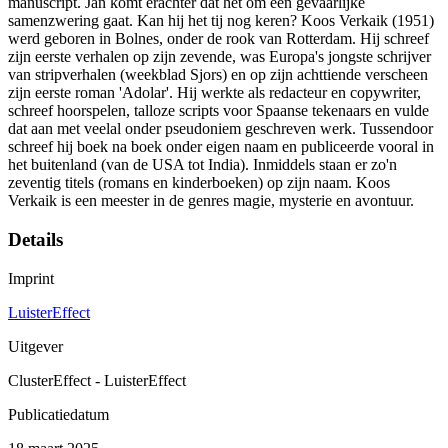
manuscript. Jan komt erachter dat het om een gevaarlijke
samenzwering gaat. Kan hij het tij nog keren? Koos Verkaik (1951)
werd geboren in Bolnes, onder de rook van Rotterdam. Hij schreef
zijn eerste verhalen op zijn zevende, was Europa's jongste schrijver
van stripverhalen (weekblad Sjors) en op zijn achttiende verscheen
zijn eerste roman 'Adolar'. Hij werkte als redacteur en copywriter,
schreef hoorspelen, talloze scripts voor Spaanse tekenaars en vulde
dat aan met veelal onder pseudoniem geschreven werk. Tussendoor
schreef hij boek na boek onder eigen naam en publiceerde vooral in
het buitenland (van de USA tot India). Inmiddels staan er zo'n
zeventig titels (romans en kinderboeken) op zijn naam. Koos
Verkaik is een meester in de genres magie, mysterie en avontuur.
Details
Imprint
LuisterEffect
Uitgever
ClusterEffect - LuisterEffect
Publicatiedatum