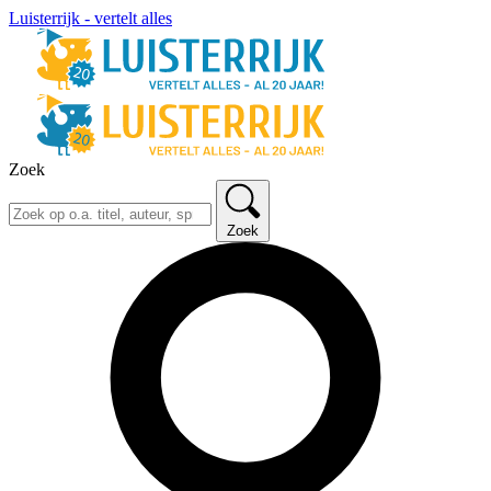
Luisterrijk - vertelt alles
Zoek
Zoek