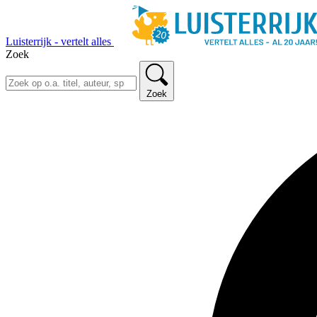
Luisterrijk - vertelt alles
Zoek
Zoek