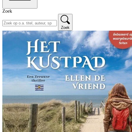
Zoek
Zoek