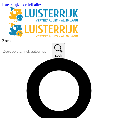
Luisterrijk - vertelt alles
Zoek
Zoek