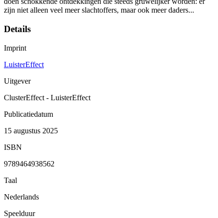
doen schokkende ontdekkingen die steeds gruwelijker worden: er
zijn niet alleen veel meer slachtoffers, maar ook meer daders...
Details
Imprint
LuisterEffect
Uitgever
ClusterEffect - LuisterEffect
Publicatiedatum
15 augustus 2025
ISBN
9789464938562
Taal
Nederlands
Speelduur