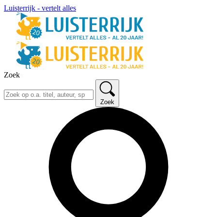
Luisterrijk - vertelt alles
Zoek
Zoek