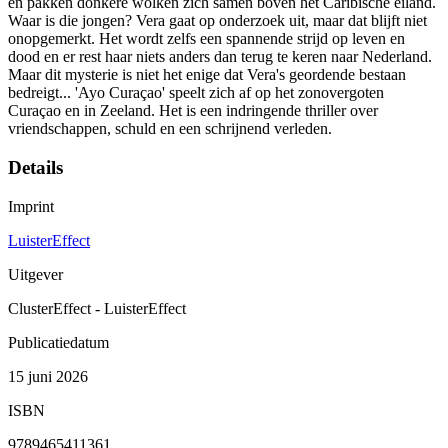
en pakken donkere wolken zich samen boven het Caribische eiland.
Waar is die jongen? Vera gaat op onderzoek uit, maar dat blijft niet
onopgemerkt. Het wordt zelfs een spannende strijd op leven en
dood en er rest haar niets anders dan terug te keren naar Nederland.
Maar dit mysterie is niet het enige dat Vera's geordende bestaan
bedreigt... 'Ayo Curaçao' speelt zich af op het zonovergoten
Curaçao en in Zeeland. Het is een indringende thriller over
vriendschappen, schuld en een schrijnend verleden.
Details
Imprint
LuisterEffect
Uitgever
ClusterEffect - LuisterEffect
Publicatiedatum
15 juni 2026
ISBN
9789465411361