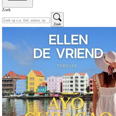
Zoek
Zoek