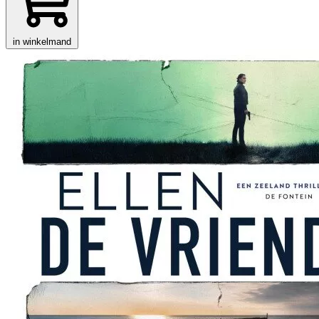
in winkelmand