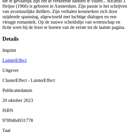
die te gevaarlijk zijn om in verkeerde handen te vallen... Ricardo J.
Heijne (1966) is geboren in Amsterdam. Zijn passie is het schrijven
van avontuurlijke thrillers. Zijn verhalen kenmerken zich door
snijdende spanning, afgewisseld met luchtige dialogen en een
vleugje romantiek. Op de nauwe scheidslijn van wetenschap en
fictie weet hij de lezer te boeien van de eerste tot de laatste pagina.
Details
Imprint
LuisterEffect
Uitgever
ClusterEffect - LuisterEffect
Publicatiedatum
20 oktober 2023
ISBN
9789464931778
Taal