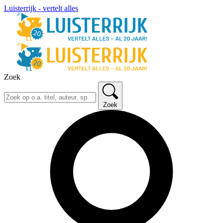
Luisterrijk - vertelt alles
Zoek
Zoek