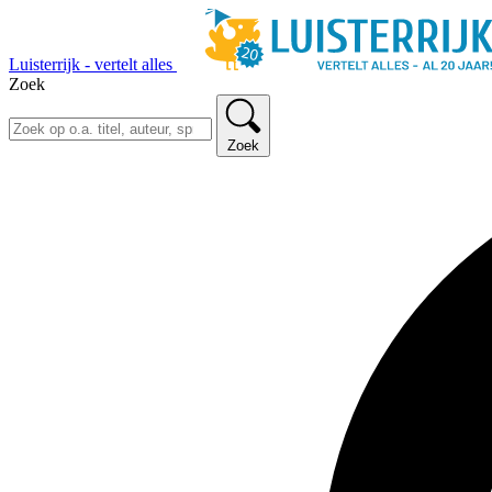
Luisterrijk - vertelt alles
Zoek
Zoek