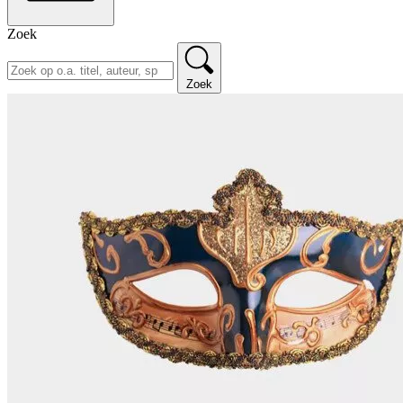
Zoek
Zoek