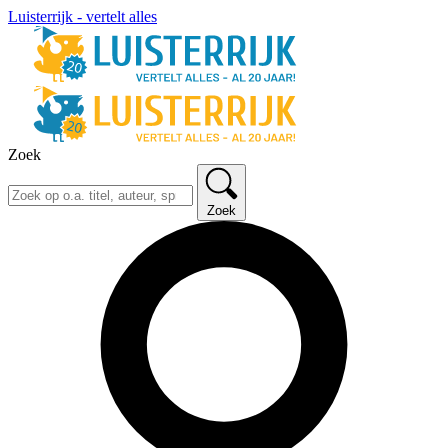
Luisterrijk - vertelt alles
Zoek
Zoek