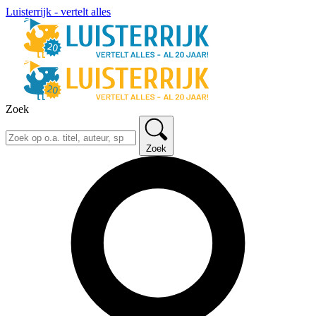
Luisterrijk - vertelt alles
Zoek
Zoek