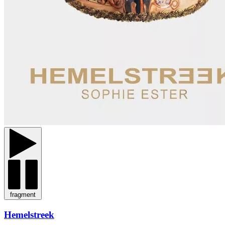
fragment
Hemelstreek