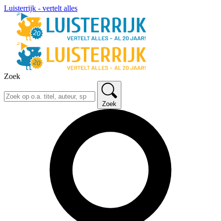
Luisterrijk - vertelt alles
Zoek
Zoek