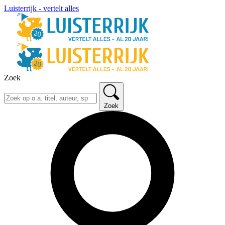
Luisterrijk - vertelt alles
Zoek
Zoek