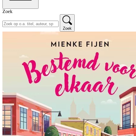
Zoek
Zoek