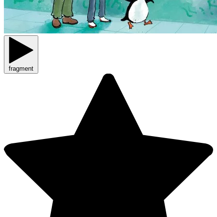
fragment