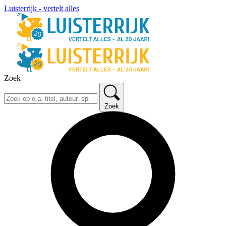
Luisterrijk - vertelt alles
Zoek
Zoek