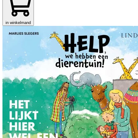
in winkelmand