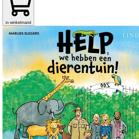
in winkelmand