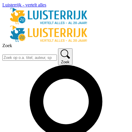
Luisterrijk - vertelt alles
Zoek
Zoek