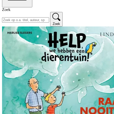
Zoek
Zoek