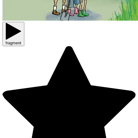
fragment