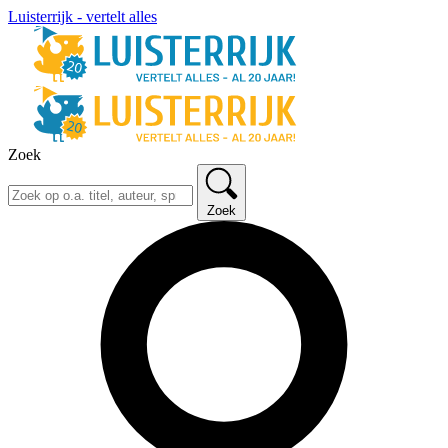
Luisterrijk - vertelt alles
Zoek
Zoek