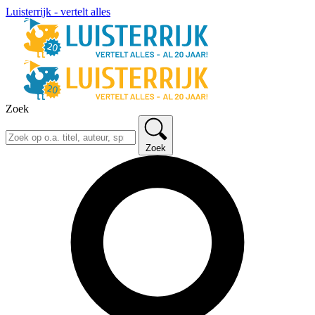
Luisterrijk - vertelt alles
Zoek
Zoek