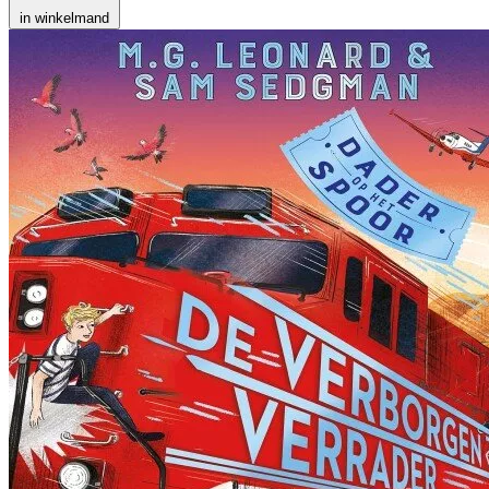
in winkelmand