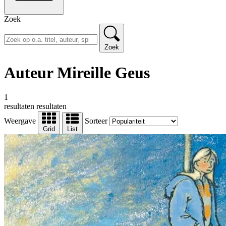
Zoek
Zoek
Auteur Mireille Geus
1
resultaten
resultaten
Weergave
Sorteer
Grid
List