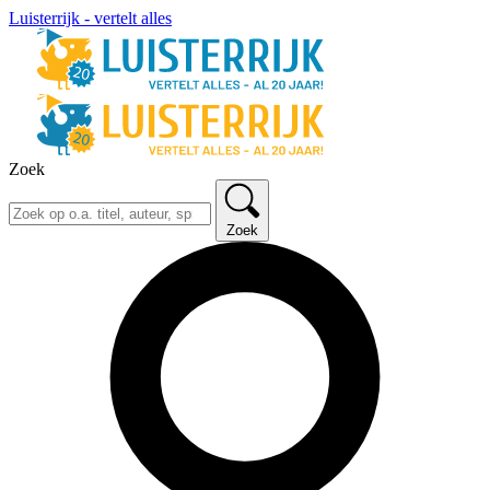
Luisterrijk - vertelt alles
Zoek
Zoek