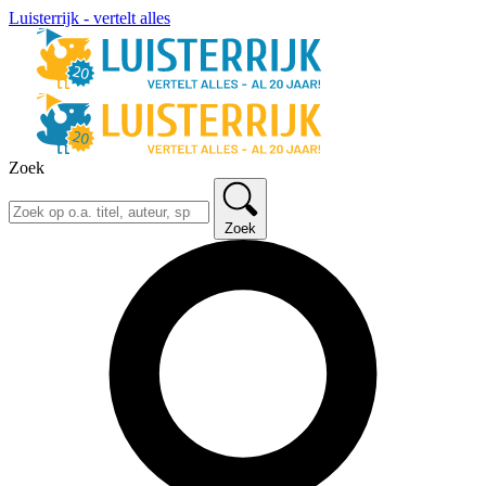
Luisterrijk - vertelt alles
Zoek
Zoek